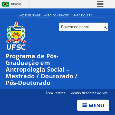
BRASIL
Simplifique!
ACESSIBILIDADE
ALTO CONTRASTE
MAPA DO SITE
Comunica BR
Participe
Acesso à informação
Legislação
Programa de Pós-
Canais
Graduação em
Antropologia Social –
Mestrado / Doutorado /
Pós-Doutorado
Área Restrita
Administradores do Site
MENU