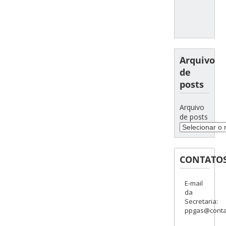
Arquivo
de
posts
Arquivo
de posts
CONTATO
E-mail
da
Secretaria:
ppgas@contat