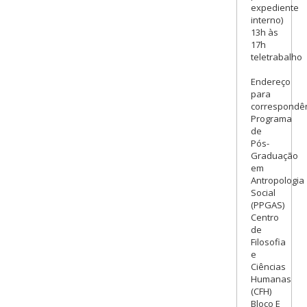
expediente
interno)
13h às
17h
teletrabalho
Endereço
para
correspondên
Programa
de
Pós-
Graduação
em
Antropologia
Social
(PPGAS)
Centro
de
Filosofia
e
Ciências
Humanas
(CFH)
Bloco E