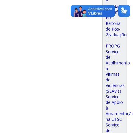
e
Equidade
(Proafe)
Pró-
Reitoria
de Pós-
Graduação
–
PROPG
Serviço
de
Acolhimento
a
Vítimas
de
Violências
(SEAVis)
Serviço
de Apoio
à
Amamentaçã
na UFSC
Serviço
de