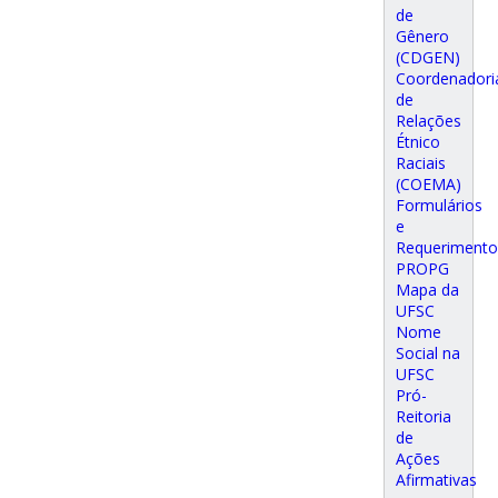
de
Gênero
(CDGEN)
Coordenadori
de
Relações
Étnico
Raciais
(COEMA)
Formulários
e
Requerimento
PROPG
Mapa da
UFSC
Nome
Social na
UFSC
Pró-
Reitoria
de
Ações
Afirmativas