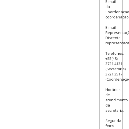
E-mail
da
Coordenação
coordenacao
E-mail
Representaç
Discente:
representac
Telefones:
+55(48)
3721.4131
(Secretaria)
3721.3517
(Coordenaçã
Horários
de
atendimento
da
secretaria:
Segunda-
feira: