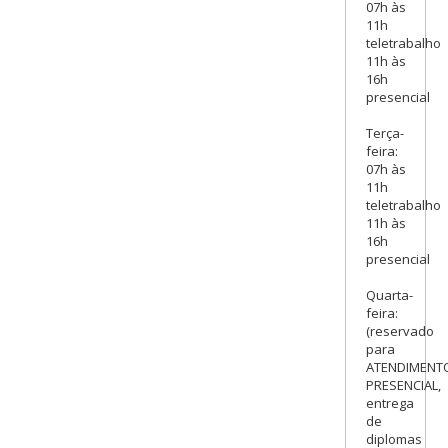
07h às
11h
teletrabalho
11h às
16h
presencial
Terça-
feira:
07h às
11h
teletrabalho
11h às
16h
presencial
Quarta-
feira:
(reservado
para
ATENDIMENT
PRESENCIAL,
entrega
de
diplomas