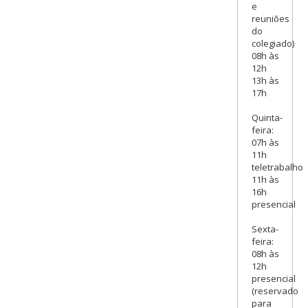
e
reuniões
do
colegiado)
08h às
12h
13h às
17h
Quinta-
feira:
07h às
11h
teletrabalho
11h às
16h
presencial
Sexta-
feira:
08h às
12h
presencial
(reservado
para