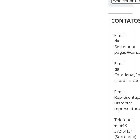
CONTATO
E-mail
da
Secretaria:
ppgas@contat
E-mail
da
Coordenação
coordenacao
E-mail
Representaç
Discente:
representac
Telefones:
+55(48)
3721.4131
(Secretaria)