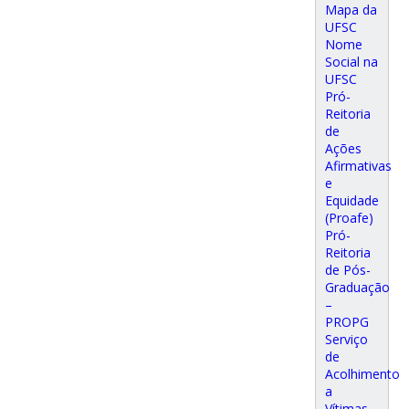
Mapa da
UFSC
Nome
Social na
UFSC
Pró-
Reitoria
de
Ações
Afirmativas
e
Equidade
(Proafe)
Pró-
Reitoria
de Pós-
Graduação
–
PROPG
Serviço
de
Acolhimento
a
Vítimas