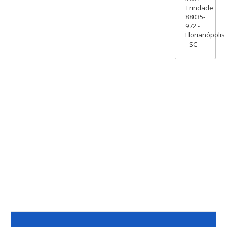
Trindade
88035-
972 -
Florianópolis
- SC