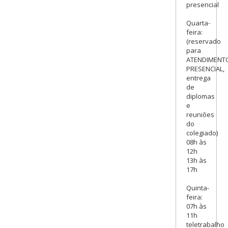
presencial
Quarta-
feira:
(reservado
para
ATENDIMENT
PRESENCIAL,
entrega
de
diplomas
e
reuniões
do
colegiado)
08h às
12h
13h às
17h
Quinta-
feira:
07h às
11h
teletrabalho