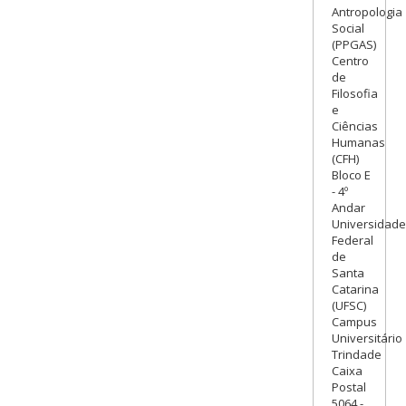
Antropologia
Social
(PPGAS)
Centro
de
Filosofia
e
Ciências
Humanas
(CFH)
Bloco E
- 4º
Andar
Universidade
Federal
de
Santa
Catarina
(UFSC)
Campus
Universitário
Trindade
Caixa
Postal
5064 -