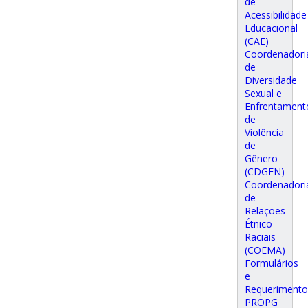
de
Acessibilidade
Educacional
(CAE)
Coordenadori
de
Diversidade
Sexual e
Enfrentament
de
Violência
de
Gênero
(CDGEN)
Coordenadori
de
Relações
Étnico
Raciais
(COEMA)
Formulários
e
Requerimento
PROPG