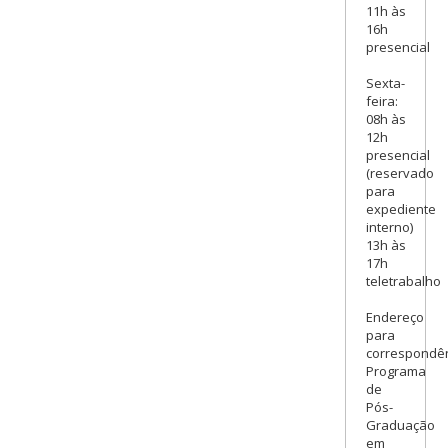
11h às
16h
presencial
Sexta-
feira:
08h às
12h
presencial
(reservado
para
expediente
interno)
13h às
17h
teletrabalho
Endereço
para
correspondên
Programa
de
Pós-
Graduação
em