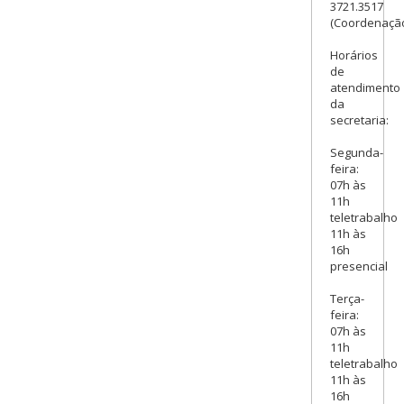
3721.3517
(Coordenaçã
Horários
de
atendimento
da
secretaria:
Segunda-
feira:
07h às
11h
teletrabalho
11h às
16h
presencial
Terça-
feira:
07h às
11h
teletrabalho
11h às
16h