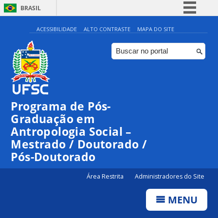
BRASIL
Simplifique!
ACESSIBILIDADE
ALTO CONTRASTE
MAPA DO SITE
Comunica BR
Participe
Acesso à informação
Legislação
Programa de Pós-
Canais
Graduação em
Antropologia Social –
Mestrado / Doutorado /
Pós-Doutorado
Área Restrita
Administradores do Site
MENU