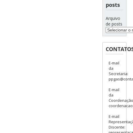
posts
Arquivo
de posts
CONTATO
E-mail
da
Secretaria:
ppgas@contat
E-mail
da
Coordenação
coordenacao
E-mail
Representaç
Discente:
representac