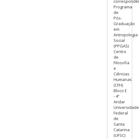
correspondên
Programa
de
Pós-
Graduação
em
Antropologia
Social
(PPGAS)
Centro
de
Filosofia
e
Ciências
Humanas
(CFH)
Bloco E
- 4º
Andar
Universidade
Federal
de
Santa
Catarina
(UFSC)