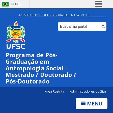
BRASIL
Simplifique!
ACESSIBILIDADE
ALTO CONTRASTE
MAPA DO SITE
Comunica BR
Participe
Acesso à informação
Legislação
Programa de Pós-
Canais
Graduação em
Antropologia Social –
Mestrado / Doutorado /
Pós-Doutorado
Área Restrita
Administradores do Site
MENU