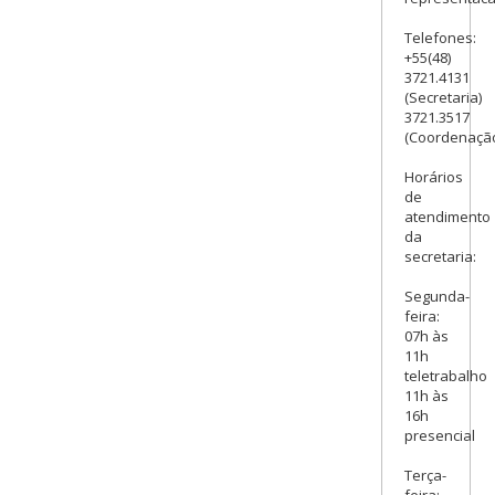
Telefones:
+55(48)
3721.4131
(Secretaria)
3721.3517
(Coordenaçã
Horários
de
atendimento
da
secretaria:
Segunda-
feira:
07h às
11h
teletrabalho
11h às
16h
presencial
Terça-
feira: