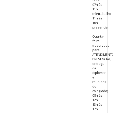
07h às
11h
teletrabalho
11h às
16h
presencial
Quarta-
feira:
(reservado
para
ATENDIMENT
PRESENCIAL,
entrega
de
diplomas
e
reuniões
do
colegiado)
08h às
12h
13h às
17h