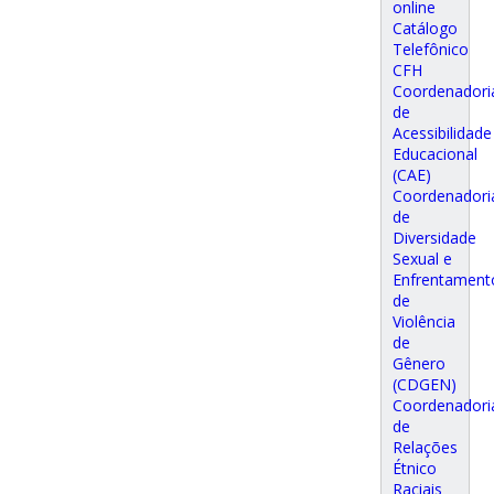
online
Catálogo
Telefônico
CFH
Coordenadori
de
Acessibilidade
Educacional
(CAE)
Coordenadori
de
Diversidade
Sexual e
Enfrentament
de
Violência
de
Gênero
(CDGEN)
Coordenadori
de
Relações
Étnico
Raciais