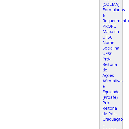
(COEMA)
Formulários
e
Requerimento
PROPG
Mapa da
UFSC
Nome
Social na
UFSC
Pró-
Reitoria
de
Ações
Afirmativas
e
Equidade
(Proafe)
Pró-
Reitoria
de Pós-
Graduação
–