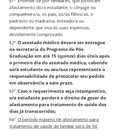
§1º. Entende-se por familiares, que justificam
afastamento do/a estudante, o cônjuge ou
companheiro/a, os pais, os/as filhos/as, o
padrasto ou madrasta, enteado/a ou
dependente que viva às suas expensas,
devidamente comprovado.
§2º.
O atestado médico deverá ser entregue
na secretaria do Programa de Pós-
Graduação em até 15 (quinze) dias úteis após
o primeiro dia do atestado médico, cabendo
ao/à estudante ou seu/sua representante a
responsabilidade de protocolar seu pedido
em observância a este prazo.
§3º.
Caso o requerimento seja intempestivo,
o/a estudante perderá o direito de gozar do
afastamento para tratamento de saúde dos
dias já transcorridos;
§4º.
O período máximo de afastamento para
tratamento de saúde de familiar será de 90