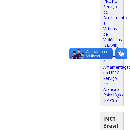
PROPG
Serviço
de
Acolhimento
a
Vítimas
de
Violências
(SEAVis)
Serviço
de Apoio
à
Amamentaçã
na UFSC
Serviço
de
Atenção
Psicológica
(SAPSI)
INCT
Brasil