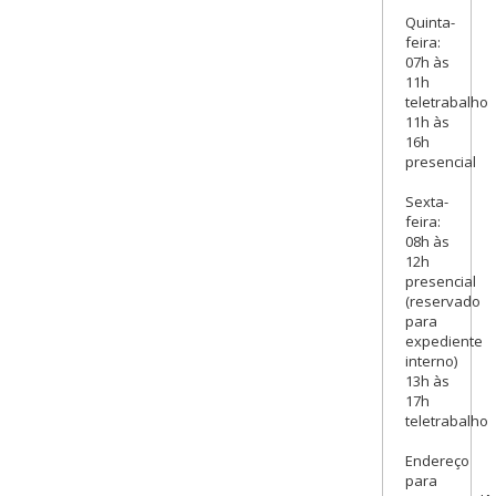
Quinta-
feira:
07h às
11h
teletrabalho
11h às
16h
presencial
Sexta-
feira:
08h às
12h
presencial
(reservado
para
expediente
interno)
13h às
17h
teletrabalho
Endereço
para