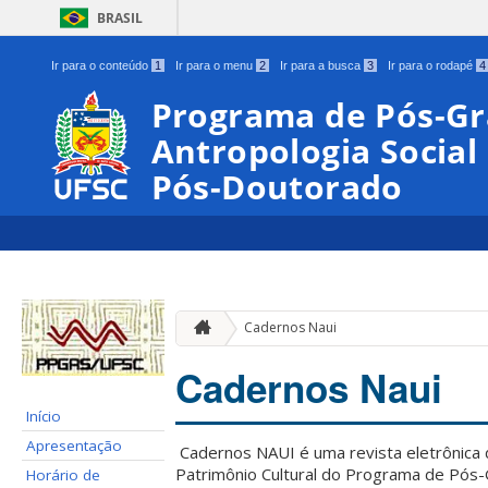
BRASIL
Ir para o conteúdo
1
Ir para o menu
2
Ir para a busca
3
Ir para o rodapé
4
Programa de Pós-G
Antropologia Social
Pós-Doutorado
Cadernos Naui
Cadernos Naui
Início
Apresentação
Cadernos NAUI é uma revista eletrônica 
Patrimônio Cultural do Programa de Pós-
Horário de