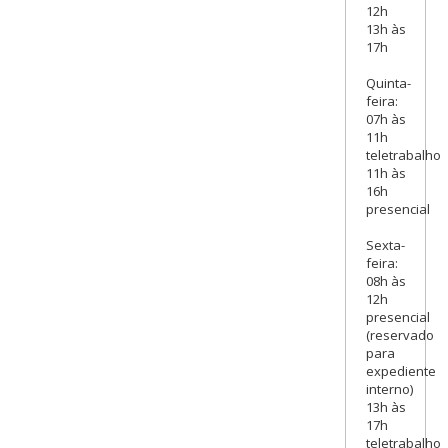
12h
13h às
17h
Quinta-
feira:
07h às
11h
teletrabalho
11h às
16h
presencial
Sexta-
feira:
08h às
12h
presencial
(reservado
para
expediente
interno)
13h às
17h
teletrabalho