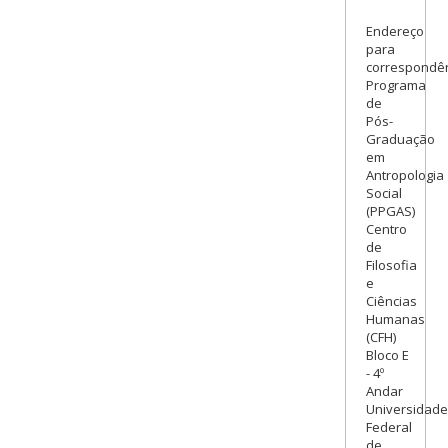
Endereço
para
correspondên
Programa
de
Pós-
Graduação
em
Antropologia
Social
(PPGAS)
Centro
de
Filosofia
e
Ciências
Humanas
(CFH)
Bloco E
- 4º
Andar
Universidade
Federal
de