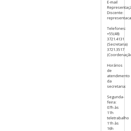
E-mail
Representaç
Discente:
representac
Telefones:
+55(48)
3721.4131
(Secretaria)
3721.3517
(Coordenaçã
Horários
de
atendimento
da
secretaria:
Segunda-
feira:
07h às
11h
teletrabalho
11h às
16h