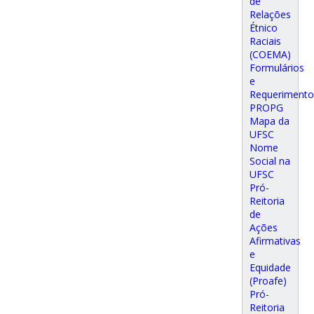
de
Relações
Étnico
Raciais
(COEMA)
Formulários
e
Requerimento
PROPG
Mapa da
UFSC
Nome
Social na
UFSC
Pró-
Reitoria
de
Ações
Afirmativas
e
Equidade
(Proafe)
Pró-
Reitoria