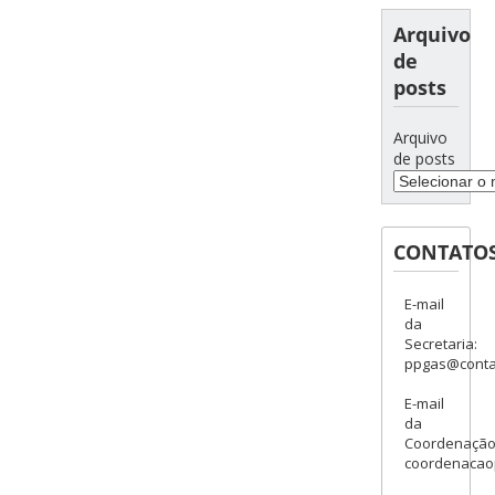
Arquivo
de
posts
Arquivo
de posts
CONTATO
E-mail
da
Secretaria:
ppgas@contat
E-mail
da
Coordenação
coordenacao