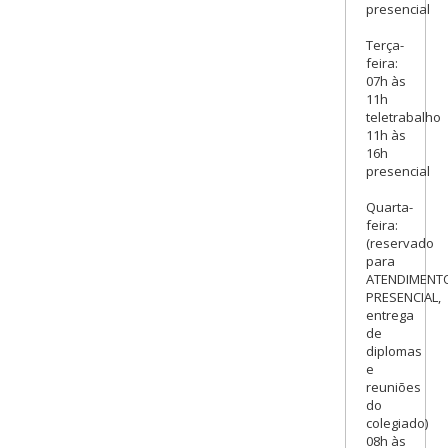
presencial
Terça-
feira:
07h às
11h
teletrabalho
11h às
16h
presencial
Quarta-
feira:
(reservado
para
ATENDIMENT
PRESENCIAL,
entrega
de
diplomas
e
reuniões
do
colegiado)
08h às