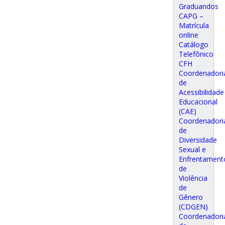
Graduandos
CAPG –
Matrícula
online
Catálogo
Telefônico
CFH
Coordenadori
de
Acessibilidade
Educacional
(CAE)
Coordenadori
de
Diversidade
Sexual e
Enfrentament
de
Violência
de
Gênero
(CDGEN)
Coordenadori