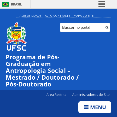
BRASIL
Simplifique!
ACESSIBILIDADE
ALTO CONTRASTE
MAPA DO SITE
Comunica BR
Participe
Acesso à informação
Legislação
Programa de Pós-
Canais
Graduação em
Antropologia Social –
Mestrado / Doutorado /
Pós-Doutorado
Área Restrita
Administradores do Site
MENU