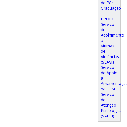
de Pós-
Graduação
–
PROPG
Serviço
de
Acolhimento
a
Vítimas
de
Violências
(SEAVis)
Serviço
de Apoio
à
Amamentaçã
na UFSC
Serviço
de
Atenção
Psicológica
(SAPSI)