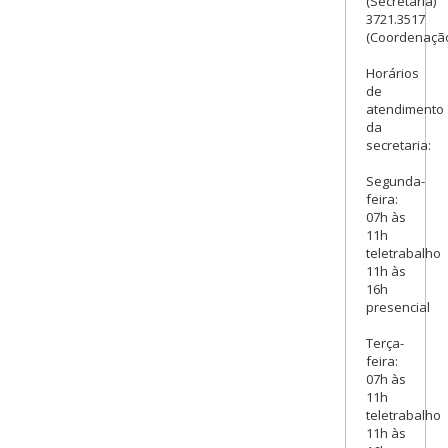
(Secretaria)
3721.3517
(Coordenaçã
Horários
de
atendimento
da
secretaria:
Segunda-
feira:
07h às
11h
teletrabalho
11h às
16h
presencial
Terça-
feira:
07h às
11h
teletrabalho
11h às