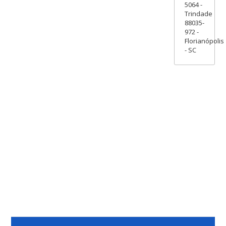
5064 -
Trindade
88035-
972 -
Florianópolis
- SC