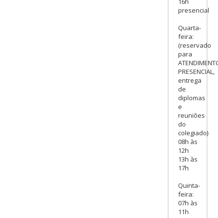
16h
presencial
Quarta-
feira:
(reservado
para
ATENDIMENT
PRESENCIAL,
entrega
de
diplomas
e
reuniões
do
colegiado)
08h às
12h
13h às
17h
Quinta-
feira:
07h às
11h