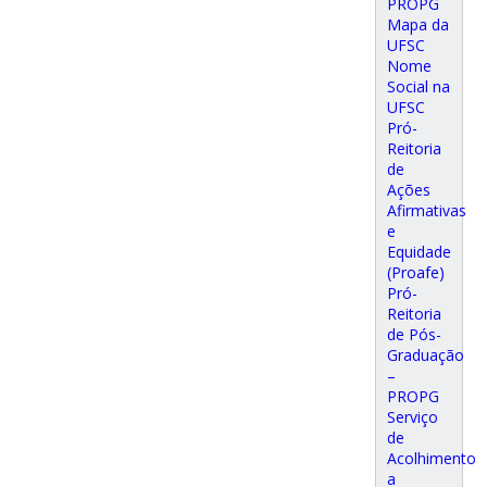
PROPG
Mapa da
UFSC
Nome
Social na
UFSC
Pró-
Reitoria
de
Ações
Afirmativas
e
Equidade
(Proafe)
Pró-
Reitoria
de Pós-
Graduação
–
PROPG
Serviço
de
Acolhimento
a