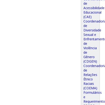
de
Acessibilidade
Educacional
(CAE)
Coordenadori
de
Diversidade
Sexual e
Enfrentament
de
Violência
de
Gênero
(CDGEN)
Coordenadori
de
Relações
Étnico
Raciais
(COEMA)
Formulários
e
Requerimento