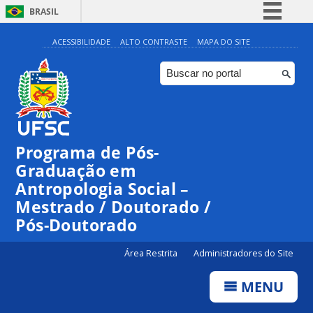
BRASIL
Simplifique!
ACESSIBILIDADE
ALTO CONTRASTE
MAPA DO SITE
Comunica BR
Participe
Acesso à informação
Legislação
Programa de Pós-
Canais
Graduação em
Antropologia Social –
Mestrado / Doutorado /
Pós-Doutorado
Área Restrita
Administradores do Site
MENU