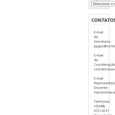
CONTATO
E-mail
da
Secretaria:
ppgas@contat
E-mail
da
Coordenação
coordenacao
E-mail
Representaç
Discente:
representac
Telefones:
+55(48)
3721.4131